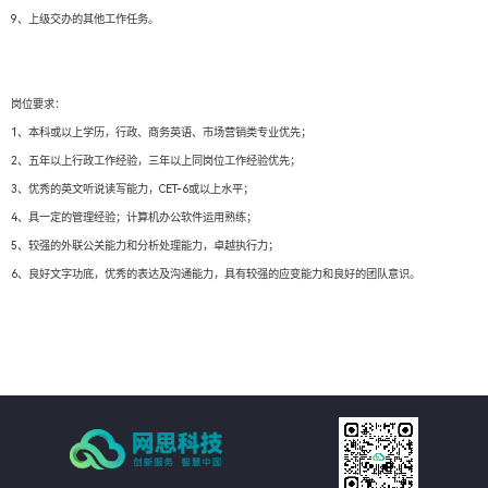
9、上级交办的其他工作任务。
岗位要求：
1、本科或以上学历，行政、商务英语、市场营销类专业优先；
2、五年以上行政工作经验，三年以上同岗位工作经验优先；
3、优秀的英文听说读写能力，CET-6或以上水平；
4、具一定的管理经验；计算机办公软件运用熟练；
5、较强的外联公关能力和分析处理能力，卓越执行力；
6、良好文字功底，优秀的表达及沟通能力，具有较强的应变能力和良好的团队意识。