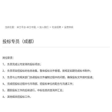
当前位置：
米兰平台-米兰中国,
>
加入我们
>
社会招聘
>
运营体系
投标专员（成都）
岗位职责：
1、 负责完成公司安排的投标项目；
2、 负责项目招投标的信息收集，整体投标文件管理，按规定如期完成标书制作；
3、 负责与公司相关部门协调投标文件编制过程中的问题，确保投标文件按时投递；
4、 完成招投标过程中与市场部、招投标单位的配合与沟通工作；
5、 跟踪投标工作的后续进行，中标信息的查询并汇总；
6、 其他相关招投标工作。