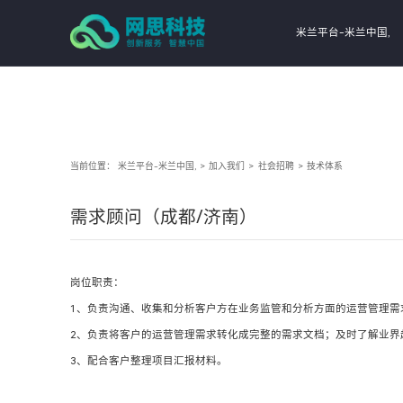
米兰平台-米兰中国,
当前位置：
米兰平台-米兰中国,
>
加入我们
>
社会招聘
>
技术体系
需求顾问（成都/济南）
岗位职责：
1、负责沟通、收集和分析客户方在业务监管和分析方面的运营管理需
2、负责将客户的运营管理需求转化成完整的需求文档；及时了解业界
3、配合客户整理项目汇报材料。