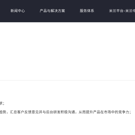
新闻中心
产品与解决方案
服务体系
米兰平台-米兰中
求；
趋势，汇总客户反馈意见并与后台研发积极沟通，从而提升产品在市场中的竞争力；