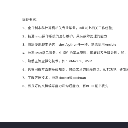
岗位要求：
1、全日制本科计算机相关专业毕业，3年以上相关工作经验；
2、精通linux操作系统的运行维护，具有故障处理的能力
3、熟练使用脚本语言，shell/python任一种，熟练使用Ansible
4、熟悉linux常见服务、中间件的基本原理、部署以及故障处理，如：Mysql、
5、熟悉主流虚拟化技术，如：VMware、KVM
6、具备网络方面的基础知识，熟悉常见的网络协议，如TCP/IP，转
7、了解容器技术，熟悉docker或podman
8、有良好的文档编写能力和沟通能力，有RHCE证书优先