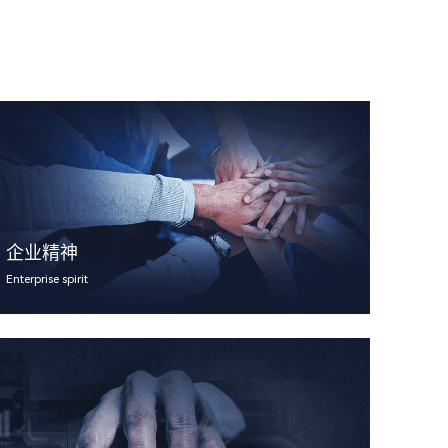
企业精神
Enterprise spirit