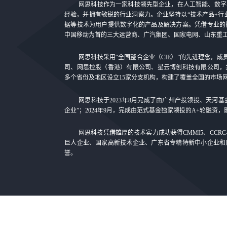
网思科技作为一家科技领先型企业，在人工智能、数字
经验，并拥有敏锐的行业洞察力。企业坚持以“技术产品+行
据等技术为用户提供数字化的产品及解决方案。凭借专业的
中国移动为首的三大运营商、广汽集团、国家电网、山东重
网思科技采用“全国整合企业（CIE）”的先进理念，成
司、网思控股（香港）有限公司、星云博创科技有限公司，
多个省份及地区设立15家分支机构，构建了覆盖全国的市场
网思科技于2023年8月完成了由广州产投领投、天河
企业”；2024年9月，完成由范式基金独家领投的A+轮融资
网思科技凭借雄厚的技术实力成功获得CMMI5、CCR
巨人企业、国家高新技术企业、广东省专精特新中小企业和
誉。