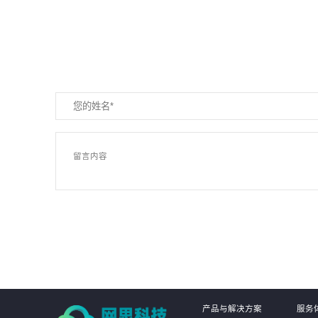
产品与解决方案
服务