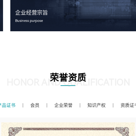
企业经营宗旨
Business purpose
荣誉资质
HONOR AND QUALIFICATION
产品证书
会员
企业荣誉
知识产权
资质证