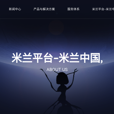
新闻中心
产品与解决方案
服务体系
米兰平台-米兰中
米兰平台-米兰中国,
ABOUT US