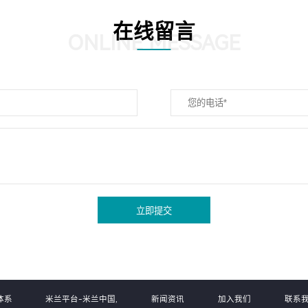
在线留言
ONLINE MESSAGE
立即提交
体系
米兰平台-米兰中国,
新闻资讯
加入我们
联系